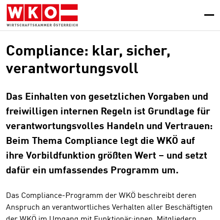
Zum
Zur
Zum
Inhalt
Hauptnavigation
Footer
springen
springen
springen
Compliance: klar, sicher,
verantwortungsvoll
Das Einhalten von gesetzlichen Vorgaben und
freiwilligen internen Regeln ist Grundlage für
verantwortungsvolles Handeln und Vertrauen:
Beim Thema Compliance legt die WKÖ auf
ihre Vorbildfunktion größten Wert – und setzt
dafür ein umfassendes Programm um.
Das Compliance-Programm der WKÖ beschreibt deren
Anspruch an verantwortliches Verhalten aller Beschäftigten
der WKÖ im Umgang mit Funktionär:innen, Mitgliedern,