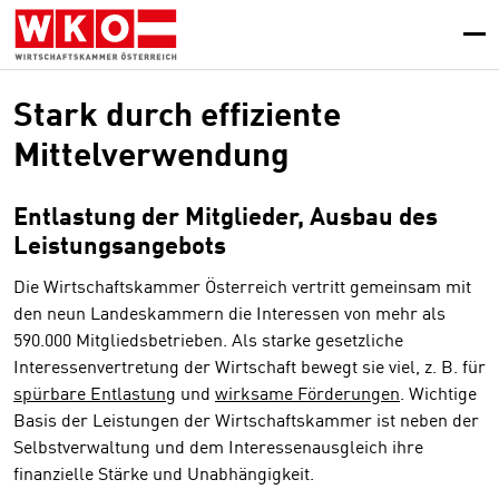
Zum
Zur
Zum
Inhalt
Hauptnavigation
Footer
springen
springen
springen
Stark durch effiziente
Mittelverwendung
Entlastung der Mitglieder, Ausbau des
Leistungsangebots
Die Wirtschaftskammer Österreich vertritt gemeinsam mit
den neun Landeskammern die Interessen von mehr als
590.000 Mitgliedsbetrieben. Als starke gesetzliche
Interessenvertretung der Wirtschaft bewegt sie viel, z. B. für
spürbare Entlastung
und
wirksame Förderungen
. Wichtige
Basis der Leistungen der Wirtschaftskammer ist neben der
Selbstverwaltung und dem Interessenausgleich ihre
finanzielle Stärke und Unabhängigkeit.