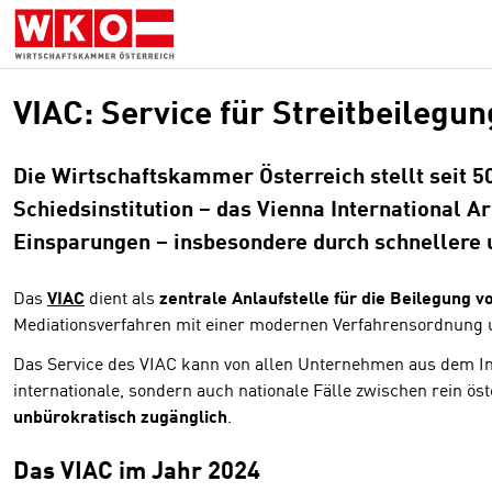
Zum
Zur
Zum
Inhalt
Hauptnavigation
Footer
springen
springen
springen
VIAC: Service für Streitbeilegun
Die Wirtschaftskammer Österreich stellt seit 5
Schiedsinstitution – das Vienna International A
Einsparungen – insbesondere durch schnellere 
Das
VIAC
dient als
zentrale Anlaufstelle für die Beilegung v
Mediationsverfahren mit einer modernen Verfahrensordnung un
Das Service des VIAC kann von allen Unternehmen aus dem In
internationale, sondern auch nationale Fälle zwischen rein ös
unbürokratisch zugänglich
.
Das VIAC im Jahr 2024