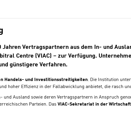
g
0 Jahren Vertragspartnern aus dem In-­ und Ausla
rbitral Centre (VIAC) – zur Verfügung. Unternehm
und günstigere Verfahren.
on Handels- und Investitionsstreitigkeiten
. Die Institution un
d hoher Effizienz in der Fallabwicklung anbietet, die rasch u
- und Ausland sowie deren Vertragspartnern in Anspruch genom
terreichischen Parteien. Das
VIAC-Sekretariat in der Wirtscha