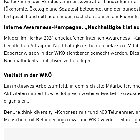
Kolleg:innen der Bundeskammer sowie aller Landeskammern 
(Ökonomie, Ökologie und Soziales) beleuchtet und der bunde
fortgesetzt und soll auch in den nächsten Jahren ein Fixpunk
Interne Awareness­-Kampagne: „Nachhaltigkeit ist a
Mit der im Herbst 2024 angelaufenen internen Awareness- Kam
beruflichen Alltag mit Nachhaltigkeitsthemen befassen. Mit 
Expertenwissen in der WKÖ sichtbarer gemacht werden. Dies t
Nachhaltigkeits- initiativen zu beteiligen.
Vielfalt in der WKÖ
Ein inklusives Arbeitsumfeld, in dem sich alle Mitarbeiter:in
Aktivitäten initiiert bzw. erfolgreich weiterentwickelt. Zu a
organisiert.
Der „re:think diversity“-Kongress mit rund 400 Teilnehmer:in
Menschen mit Behinderungen war die WKÖ wieder Teil der gl