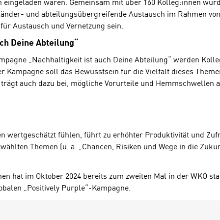
eingeladen waren. Gemeinsam mit über 160 Kolleg:innen wurd
sländer- und abteilungsübergreifende Austausch im Rahmen von
t für Austausch und Vernetzung sein.
uch Deine Abteilung“
pagne „Nachhaltigkeit ist auch Deine Abteilung“ werden Kolleg
der Kampagne soll das Bewusstsein für die Vielfalt dieses Them
rägt auch dazu bei, mögliche Vorurteile und Hemmschwellen abz
nen wertgeschätzt fühlen, führt zu erhöhter Produktivität und Z
usgewählten Themen (u. a. „Chancen, Risiken und Wege in die Zu
nen hat im Oktober 2024 bereits zum zweiten Mal in der WKÖ sta
obalen „Positively Purple“-Kampagne.