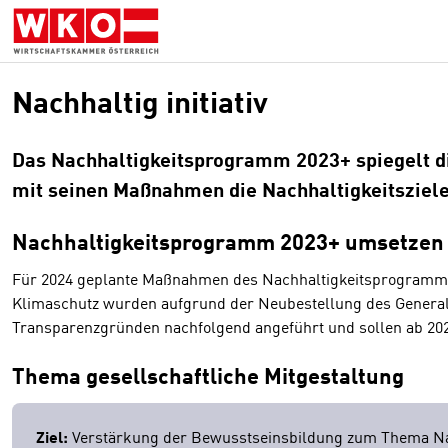
Zum
Zur
Zum
Inhalt
Hauptnavigation
Footer
springen
springen
springen
Nachhaltig initiativ
Das Nachhaltigkeitsprogramm 2023+ spiegelt d
mit seinen Maßnahmen die Nachhaltigkeitsziele
Nachhaltigkeitsprogramm 2023+ umsetzen
Für 2024 geplante Maßnahmen des Nachhaltigkeitsprogramms 2
Klimaschutz wurden aufgrund der Neubestellung des Generalse
Transparenzgründen nachfolgend angeführt und sollen ab 20
Thema gesellschaftliche Mitgestaltung
Ziel:
Verstärkung der Bewusstseinsbildung zum Thema Nac